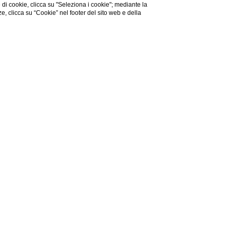
e di cookie, clicca su "Seleziona i cookie"; mediante la
ze, clicca su “Cookie” nel footer del sito web e della
arconi
alestra per chi Bologna la vive prettamente per
istorante prima o dopo di un viaggio di lavoro, il
amento di lavoro in città o nelle zone industriali