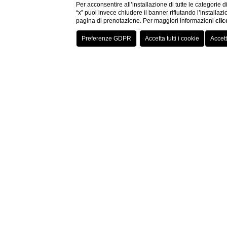
Per acconsentire all’installazione di tutte le categorie 
“x” puoi invece chiudere il banner rifiutando l’installazi
pagina di prenotazione. Per maggiori informazioni
clic
Hotel di Lusso 
Camera vicino aeroporto bologna: FlyOn. Hotel comodo
motivi di lavoro, meeting e conferenze che possono es
Camera vicino aeroporto bologna, o soluzione Sleep and
nostro FLyOn 4 stelle con navetta gratuita da per aero
Decidere di prenotare un albergo vicino all'aeroporto 
dell'hinterland e soggiorna anche solo per una notte.