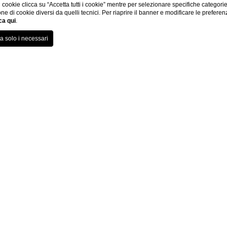
di cookie clicca su “Accetta tutti i cookie” mentre per selezionare specifiche categori
one di cookie diversi da quelli tecnici. Per riaprire il banner e modificare le preferen
ca qui
.
vicino Aeroporto M
 per aeroporto marconi bologna offre anche un ristorante e una p
sere organizzate direttamente in struttura.
 Fly o ancora, un soggiorno che include anche una cena nel nostro r
porto è ideale per chiunque voli da o per Bologna.
di Bologna è certamente una soluzione perfetta per chi ha un appunt