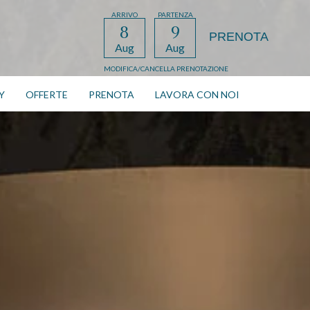
ARRIVO
PARTENZA
8
9
Aug
Aug
MODIFICA/CANCELLA PRENOTAZIONE
Y
OFFERTE
PRENOTA
LAVORA CON NOI