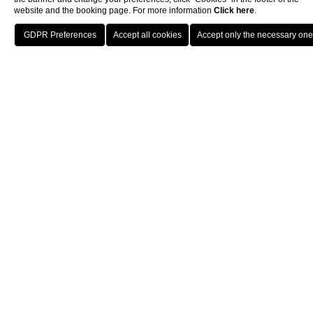
website and the booking page. For more information
Click here
.
Location
Call
Book
Privacy
INFORMAZIONI SUL TRATTAMENTO DEI DATI PERSONALI
degli utenti che consultano il sito web di FLYON S.r.l. ai sensi
dell'articolo 13 del Regolamento (UE) 2016/679
PERCHÉ QUESTE INFORMAZIONI
Ai sensi del Regolamento (UE) 2016/679 (di seguito
"Regolamento"), questa pagina descrive le modalità di trattamento
dei dati personali degli utenti che consultano il sito web di FLYON
S.r.l. (di seguito " FLYON") accessibili per via telematica a partire
dall’indirizzo
www.flyonhotel.it